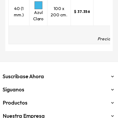
40 (1
100 x
$ 37.356
Azul
mm.)
200 cm.
Claro
Precios co
Suscríbase Ahora

Síguanos

Productos

Nuestra Empresa
